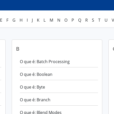
E
F
G
H
I
J
K
L
M
N
O
P
Q
R
S
T
U
B
O que é: Batch Processing
O que é: Boolean
O que é: Byte
O que é: Branch
O que é: Blend Modes