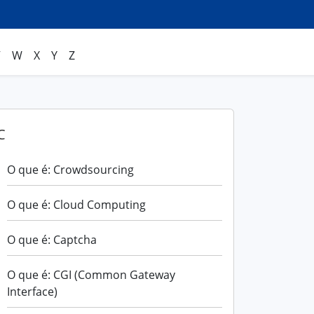
V
W
X
Y
Z
C
O que é: Crowdsourcing
O que é: Cloud Computing
O que é: Captcha
O que é: CGI (Common Gateway
Interface)