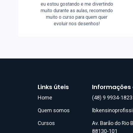
eu estou gostando e me divertindo
muito durante as aulas, recomendo
muito o curso para quem quer
evoluir nos desenhos!
Links úteis
Informações
Home
(48) 9 9934-1823
Quem somos
lbkensinoprofis
Cursos
Av. Barão do Rio B
88130-101