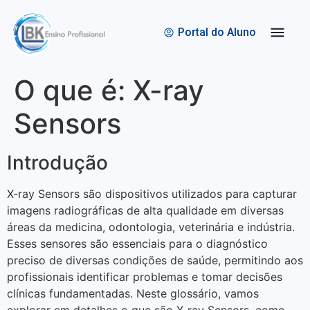
Quem Somos
Bolsas de Estudo
Portal do Aluno
O que é: X-ray
Sensors
Introdução
X-ray Sensors são dispositivos utilizados para capturar
imagens radiográficas de alta qualidade em diversas
áreas da medicina, odontologia, veterinária e indústria.
Esses sensores são essenciais para o diagnóstico
preciso de diversas condições de saúde, permitindo aos
profissionais identificar problemas e tomar decisões
clínicas fundamentadas. Neste glossário, vamos
explorar em detalhes o que são X-ray Sensors, como