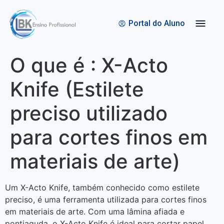
Quem Somos
Bolsas de Estudo
Portal do Aluno
O que é : X-Acto
Knife (Estilete
preciso utilizado
para cortes finos em
materiais de arte)
Um X-Acto Knife, também conhecido como estilete
preciso, é uma ferramenta utilizada para cortes finos
em materiais de arte. Com uma lâmina afiada e
pontiaguda, o X-Acto Knife é ideal para cortar papel,