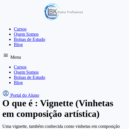
Ir
para
o
conteúdo
Cursos
Quem Somos
Bolsas de Estudo
Blog
Menu
Cursos
Quem Somos
Bolsas de Estudo
Blog
Portal do Aluno
O que é : Vignette (Vinhetas
em composição artística)
Uma vignette, também conhecida como vinhetas em composição