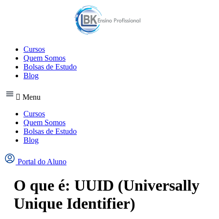
Ir
para
o
conteúdo
Cursos
Quem Somos
Bolsas de Estudo
Blog
Menu
Cursos
Quem Somos
Bolsas de Estudo
Blog
Portal do Aluno
O que é: UUID (Universally
Unique Identifier)