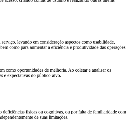
e acesso, criando contas de usuário e realizando outras tarefas
serviço, levando em consideração aspectos como usabilidade,
s, bem como para aumentar a eficiência e produtividade das operações.
bem como oportunidades de melhoria. Ao coletar e analisar os
s e expectativas do público-alvo.
deficiências físicas ou cognitivas, ou por falta de familiaridade com
independentemente de suas limitações.