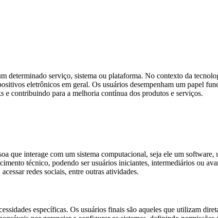
a um determinado serviço, sistema ou plataforma. No contexto da tecnol
spositivos eletrônicos em geral. Os usuários desempenham um papel fund
s e contribuindo para a melhoria contínua dos produtos e serviços.
oa que interage com um sistema computacional, seja ele um software, um
imento técnico, podendo ser usuários iniciantes, intermediários ou avan
 acessar redes sociais, entre outras atividades.
ecessidades específicas. Os usuários finais são aqueles que utilizam di