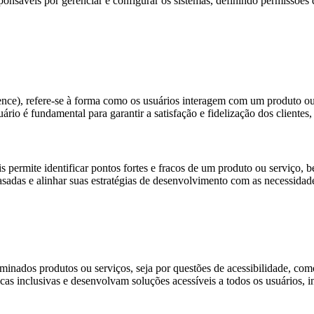
onsáveis por gerenciar e configurar os sistemas, definindo permissões d
ce), refere-se à forma como os usuários interagem com um produto ou 
uário é fundamental para garantir a satisfação e fidelização dos cliente
 permite identificar pontos fortes e fracos de um produto ou serviço, 
adas e alinhar suas estratégias de desenvolvimento com as necessidade
inados produtos ou serviços, seja por questões de acessibilidade, como 
cas inclusivas e desenvolvam soluções acessíveis a todos os usuários, 