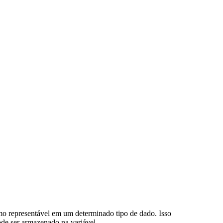
o representável em um determinado tipo de dado. Isso
de ser armazenado na variável.