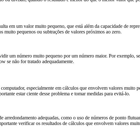
lta em um valor muito pequeno, que está além da capacidade de represe
os muito pequenos ou subtrações de valores próximos ao zero.
idir um número muito pequeno por um número maior. Por exemplo, se t
ow se não for tratado adequadamente.
mputador, especialmente em cálculos que envolvem valores muito pequ
portante estar ciente desse problema e tomar medidas para evitá-lo.
as de arredondamento adequadas, como o uso de números de ponto flutu
mportante verificar os resultados de cálculos que envolvem valores mui