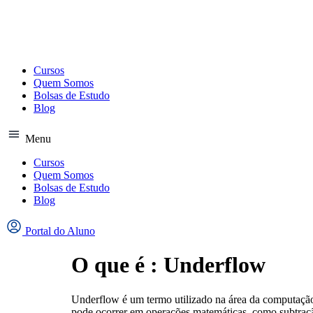
Ir
para
o
conteúdo
Cursos
Quem Somos
Bolsas de Estudo
Blog
Menu
Cursos
Quem Somos
Bolsas de Estudo
Blog
Portal do Aluno
O que é : Underflow
Underflow é um termo utilizado na área da computaçã
pode ocorrer em operações matemáticas, como subtraçã