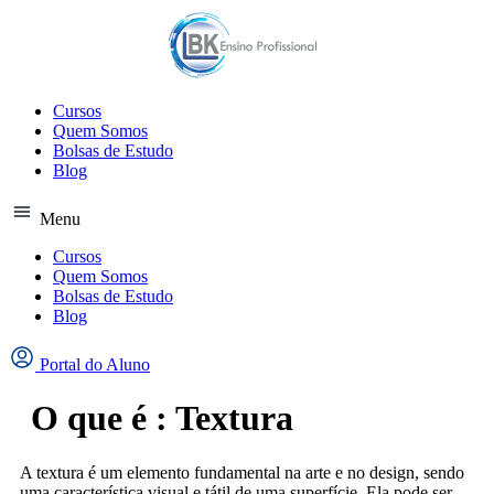
Ir
para
o
conteúdo
Cursos
Quem Somos
Bolsas de Estudo
Blog
Menu
Cursos
Quem Somos
Bolsas de Estudo
Blog
Portal do Aluno
O que é : Textura
A textura é um elemento fundamental na arte e no design, sendo
uma característica visual e tátil de uma superfície. Ela pode ser