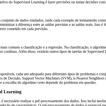
jetivo do Supervised Learning é fazer previsões ou tomar decisões com
 conjunto de dados rotulados, onde cada exemplo de treinamento consi
inimizar a diferença entre as saídas previstas e as saídas reais. Isso é 
 erro cometido em cada previsão.
mais comuns a classificação e a regressão. Na classificação, o algoritmo
or contínuo. Além disso, existem outros tipos de tarefas de Supervised
sponíveis, cada um adequado para diferentes tipos de problemas e con
res de Decisão, Support Vector Machines (SVM), k-Nearest Neighbors (
 e a escolha do algoritmo certo depende do problema em questão.
ed Learning
é necessário realizar o pré-processamento dos dados. Isso inclui taref
e seleção de características. O pré-processamento de dados é essencial 