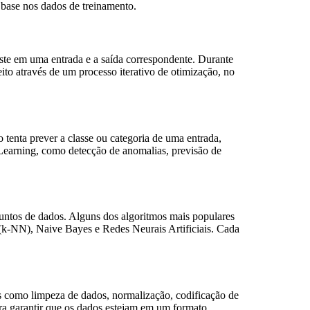
 base nos dados de treinamento.
ste em uma entrada e a saída correspondente. Durante
feito através de um processo iterativo de otimização, no
 tenta prever a classe ou categoria de uma entrada,
 Learning, como detecção de anomalias, previsão de
juntos de dados. Alguns dos algoritmos mais populares
k-NN), Naive Bayes e Redes Neurais Artificiais. Cada
as como limpeza de dados, normalização, codificação de
para garantir que os dados estejam em um formato