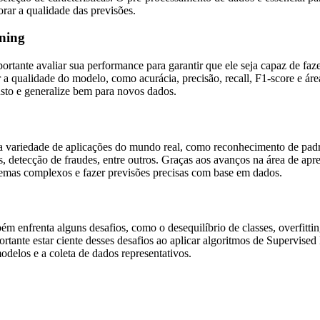
rar a qualidade das previsões.
ning
rtante avaliar sua performance para garantir que ele seja capaz de faz
a qualidade do modelo, como acurácia, precisão, recall, F1-score e ár
usto e generalize bem para novos dados.
 variedade de aplicações do mundo real, como reconhecimento de padr
, detecção de fraudes, entre outros. Graças aos avanços na área de ap
emas complexos e fazer previsões precisas com base em dados.
 enfrenta alguns desafios, como o desequilíbrio de classes, overfitting
rtante estar ciente desses desafios ao aplicar algoritmos de Supervised
odelos e a coleta de dados representativos.