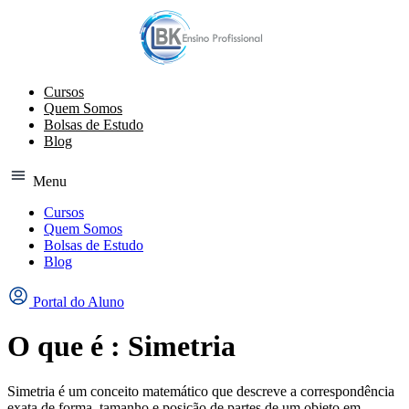
Ir
para
o
conteúdo
Cursos
Quem Somos
Bolsas de Estudo
Blog
Menu
Cursos
Quem Somos
Bolsas de Estudo
Blog
Portal do Aluno
O que é : Simetria
Simetria é um conceito matemático que descreve a correspondência
exata de forma, tamanho e posição de partes de um objeto em