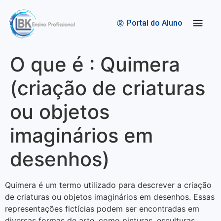
Quem Somos
Bolsas de Estudo
Portal do Aluno
O que é : Quimera
(criação de criaturas
ou objetos
imaginários em
desenhos)
Quimera é um termo utilizado para descrever a criação
de criaturas ou objetos imaginários em desenhos. Essas
representações fictícias podem ser encontradas em
diversas formas de arte, como pinturas, esculturas,