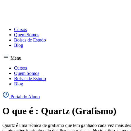
Ir
para
o
conteúdo
Cursos
Quem Somos
Bolsas de Estudo
Blog
Menu
Cursos
Quem Somos
Bolsas de Estudo
Blog
Portal do Aluno
O que é : Quartz (Grafismo)
Quartz é uma técnica de grafismo que tem ganhado cada vez mais dest
e animações incrivelmente detalhadas e realistas. Neste artigo, vamos 