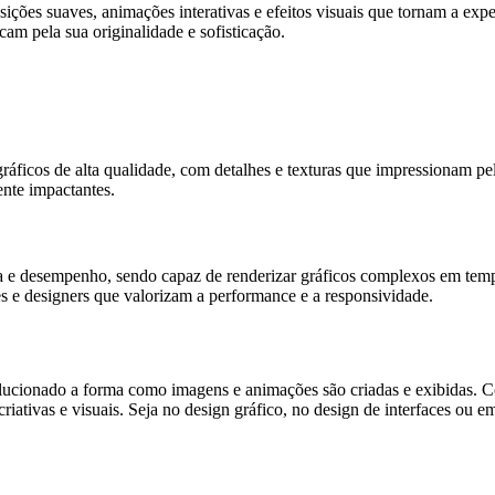
ansições suaves, animações interativas e efeitos visuais que tornam a exp
cam pela sua originalidade e sofisticação.
áficos de alta qualidade, com detalhes e texturas que impressionam pel
ente impactantes.
a e desempenho, sendo capaz de renderizar gráficos complexos em temp
s e designers que valorizam a performance e a responsividade.
olucionado a forma como imagens e animações são criadas e exibidas. Co
riativas e visuais. Seja no design gráfico, no design de interfaces ou em