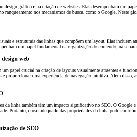
o design gráfico e na criação de websites. Elas desempenham um papel 
e no ranqueamento nos mecanismos de busca, como o Google. Neste glos
visuais e estruturais das linhas que compõem um layout. Elas incluem at
mpenham um papel fundamental na organização do conteúdo, na separaçã
o design web
 papel crucial na criação de layouts visualmente atraentes e funciona
ões e proporcionar uma experiência de navegação intuitiva. Além disso,
EO
des da linha também têm um impacto significativo no SEO. O Google e 
idade. Portanto, o uso adequado das propriedades da linha pode contrib
imização de SEO