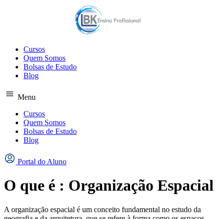
Ir
para
o
conteúdo
Cursos
Quem Somos
Bolsas de Estudo
Blog
Menu
Cursos
Quem Somos
Bolsas de Estudo
Blog
Portal do Aluno
O que é : Organização Espacial
A organização espacial é um conceito fundamental no estudo da
geografia e da arquitetura, que se refere à forma como os espaços