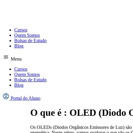
Ir
para
o
conteúdo
Cursos
Quem Somos
Bolsas de Estudo
Blog
Menu
Cursos
Quem Somos
Bolsas de Estudo
Blog
Portal do Aluno
O que é : OLED (Diodo O
Os OLEDs (Diodos Orgânicos Emissores de Luz) são uma
energética. Neste artigo, vamos explorar o que são o