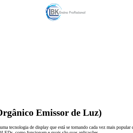
rgânico Emissor de Luz)
 tecnologia de display que está se tornando cada vez mais popular de
s OLEDs, como funcionam e quais são suas aplicações.