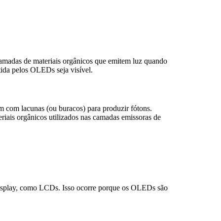
camadas de materiais orgânicos que emitem luz quando
tida pelos OLEDs seja visível.
m com lacunas (ou buracos) para produzir fótons.
riais orgânicos utilizados nas camadas emissoras de
display, como LCDs. Isso ocorre porque os OLEDs são