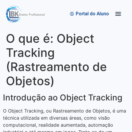
Quem Somos
Bolsas de Estudo
Portal do Aluno
O que é: Object
Tracking
(Rastreamento de
Objetos)
Introdução ao Object Tracking
O Object Tracking, ou Rastreamento de Objetos, é uma
técnica utilizada em diversas áreas, como visão
computacional, realidade aumentada, automação
industrial e até mesmo em jogos. Trata-se de um