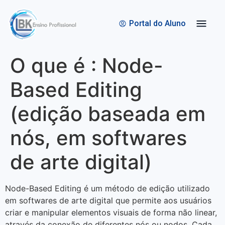
Quem Somos
Bolsas de Estudo
Portal do Aluno
O que é : Node-
Based Editing
(edição baseada em
nós, em softwares
de arte digital)
Node-Based Editing é um método de edição utilizado
em softwares de arte digital que permite aos usuários
criar e manipular elementos visuais de forma não linear,
através da conexão de diferentes nós ou nodos. Cada