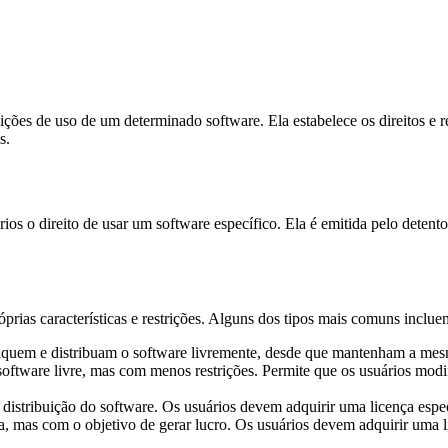
ições de uso de um determinado software. Ela estabelece os direitos e r
s.
 o direito de usar um software específico. Ela é emitida pelo detentor d
prias características e restrições. Alguns dos tipos mais comuns inclue
fiquem e distribuam o software livremente, desde que mantenham a mes
e software livre, mas com menos restrições. Permite que os usuários 
e distribuição do software. Os usuários devem adquirir uma licença espec
a, mas com o objetivo de gerar lucro. Os usuários devem adquirir uma li