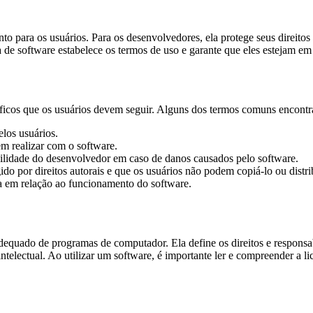
o para os usuários. Para os desenvolvedores, ela protege seus direitos 
ça de software estabelece os termos de uso e garante que eles estejam e
ficos que os usuários devem seguir. Alguns dos termos comuns encontr
elos usuários.
em realizar com o software.
bilidade do desenvolvedor em caso de danos causados pelo software.
gido por direitos autorais e que os usuários não podem copiá-lo ou distri
ia em relação ao funcionamento do software.
dequado de programas de computador. Ela define os direitos e responsa
e intelectual. Ao utilizar um software, é importante ler e compreender a 