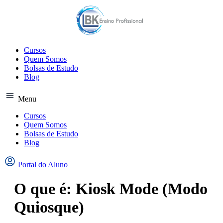
Ir
para
o
conteúdo
Cursos
Quem Somos
Bolsas de Estudo
Blog
Menu
Cursos
Quem Somos
Bolsas de Estudo
Blog
Portal do Aluno
O que é: Kiosk Mode (Modo
Quiosque)