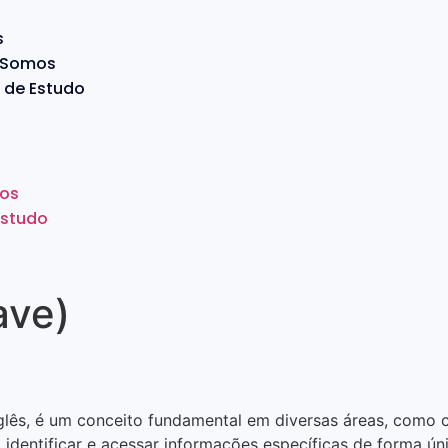
s
 Somos
 de Estudo
os
Estudo
ave)
ês, é um conceito fundamental em diversas áreas, como c
a identificar e acessar informações específicas de forma ún