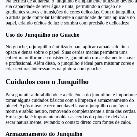
Na técnica de aquarela, o junquilho é amplamente utilizado devido à
sua capacidade de reter água e tinta, permitindo a criação de
gradientes suaves e transições de cores delicadas. Com o junquilho,
o artista pode controlar facilmente a quantidade de tinta aplicada no
papel, criando efeitos de luz e sombra com precisão e delicadeza.
Uso do Junquilho no Guache
No guache, o junquilho é utilizado para aplicar camadas de tinta
opaca e densa sobre o papel. Suas cerdas macias permitem uma
cobertura uniforme e consistente, garantindo um acabamento suave
e profissional. Além disso, o junquilho é ideal para misturar cores e
criar texturas interessantes na pintura com guache.
Cuidados com o Junquilho
Para garantir a durabilidade e a eficiência do junquilho, é importante
tomar alguns cuidados básicos com a limpeza e armazenamento do
pincel. Após o uso, é recomendável lavar o junquilho com água
morna e sabão neutro, removendo completamente a tinta das cerdas.
Em seguida, é importante moldar as cerdas do pincel e deixá-lo
secar naturalmente, evitando o contato direto com fontes de calor.
Armazenamento do Junquilho