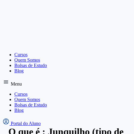
Ir
para
o
conteúdo
Cursos
Quem Somos
Bolsas de Estudo
Blog
Menu
Cursos
Quem Somos
Bolsas de Estudo
Blog
Portal do Aluno
O que é : Junquilho (tipo de