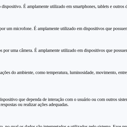
 dispositivo. É amplamente utilizado em smartphones, tablets e outros d
 por um microfone. É amplamente utilizado em dispositivos que possue
eos por uma câmera. É amplamente utilizado em dispositivos que possu
mações do ambiente, como temperatura, luminosidade, movimento, entre
ispositivo que dependa de interação com o usuário ou com outros sistem
respostas ou realizar ações adequadas.
o, no qual os dados são interpretados e utilizados pelo sistema. Esse 