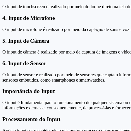
O input de touchscreen é realizado por meio do toque direto na tela do
4. Input de Microfone
O input de microfone é realizado por meio da captação de sons e voz
5. Input de Câmera
O input de câmera é realizado por meio da captura de imagens e víd
6. Input de Sensor
O input de sensor é realizado por meio de sensores que captam infor
sensores embutidos, como smartphones e smartwatches.
Importância do Input
O input é fundamental para o funcionamento de qualquer sistema ou d
informações externas e, consequentemente, de processá-las e fornecer 
Processamento do Input
Após o input ser recebido, ele passa por um processo de processament