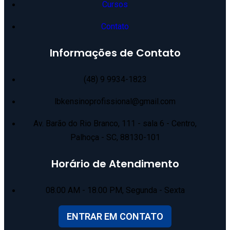
Cursos
Contato
Informações de Contato
(48) 9 9934-1823
lbkensinoprofissional@gmail.com
Av. Barão do Rio Branco, 111 - sala 6 - Centro,
Palhoça - SC, 88130-101
Horário de Atendimento
08.00 AM - 18.00 PM, Segunda - Sexta
ENTRAR EM CONTATO