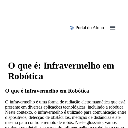
Quem Somos
Bolsas de Estudo
Portal do Aluno
O que é: Infravermelho em
Robótica
O que é Infravermelho em Robótica
O infravermelho é uma forma de radiação eletromagnética que está
presente em diversas aplicações tecnológicas, incluindo a robótica.
Neste contexto, o infravermelho é utilizado para comunicação entre
dispositivos, detecção de obstáculos, medição de distâncias e até
mesmo para controle remoto de robôs. Neste glossário, vamos
explorar em detalhes o papel do infravermelho na robótica e como