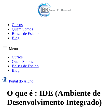
Ir
para
o
conteúdo
Cursos
Quem Somos
Bolsas de Estudo
Blog
Menu
Cursos
Quem Somos
Bolsas de Estudo
Blog
Portal do Aluno
O que é : IDE (Ambiente de
Desenvolvimento Integrado)