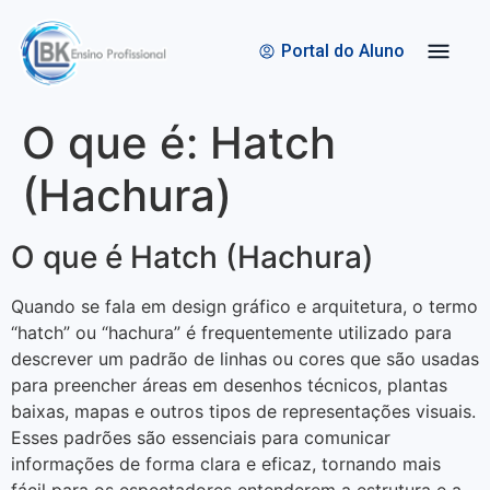
Quem Somos
Bolsas de Estudo
Portal do Aluno
O que é: Hatch
(Hachura)
O que é Hatch (Hachura)
Quando se fala em design gráfico e arquitetura, o termo
“hatch” ou “hachura” é frequentemente utilizado para
descrever um padrão de linhas ou cores que são usadas
para preencher áreas em desenhos técnicos, plantas
baixas, mapas e outros tipos de representações visuais.
Esses padrões são essenciais para comunicar
informações de forma clara e eficaz, tornando mais
fácil para os espectadores entenderem a estrutura e a