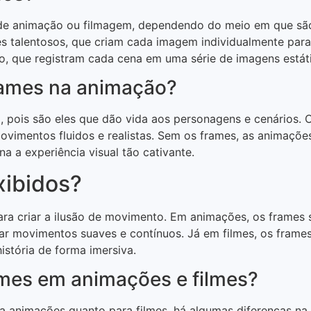
de animação ou filmagem, dependendo do meio em que são u
talentosos, que criam cada imagem individualmente para 
o, que registram cada cena em uma série de imagens estát
rames na animação?
, pois são eles que dão vida aos personagens e cenários.
ovimentos fluidos e realistas. Sem os frames, as animaçõ
a a experiência visual tão cativante.
xibidos?
ara criar a ilusão de movimento. Em animações, os frames
ar movimentos suaves e contínuos. Já em filmes, os frame
stória de forma imersiva.
ames em animações e filmes?
a animações quanto para filmes, há algumas diferenças na