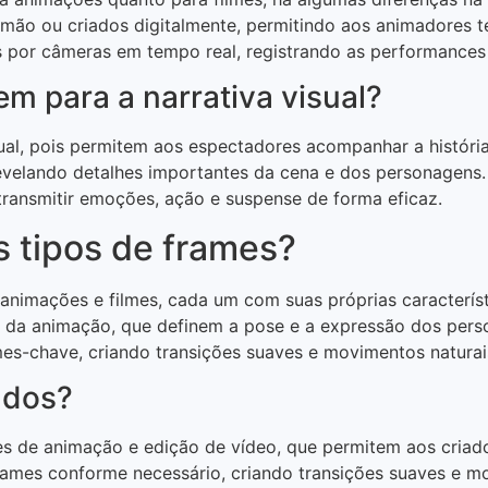
ão ou criados digitalmente, permitindo aos animadores te
s por câmeras em tempo real, registrando as performances 
m para a narrativa visual?
sual, pois permitem aos espectadores acompanhar a históri
velando detalhes importantes da cena e dos personagens. 
ransmitir emoções, ação e suspense de forma eficaz.
s tipos de frames?
 animações e filmes, cada um com suas próprias característ
da animação, que definem a pose e a expressão dos perso
mes-chave, criando transições suaves e movimentos naturai
ados?
s de animação e edição de vídeo, que permitem aos criado
mes conforme necessário, criando transições suaves e mo