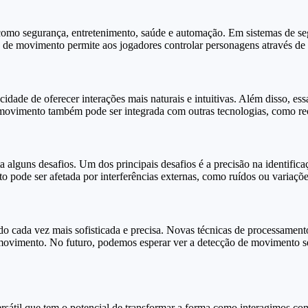
como segurança, entretenimento, saúde e automação. Em sistemas de se
ção de movimento permite aos jogadores controlar personagens através d
dade de oferecer interações mais naturais e intuitivas. Além disso, es
e movimento também pode ser integrada com outras tecnologias, como re
 alguns desafios. Um dos principais desafios é a precisão na identif
 pode ser afetada por interferências externas, como ruídos ou variaçõe
 cada vez mais sofisticada e precisa. Novas técnicas de processamento 
e movimento. No futuro, podemos esperar ver a detecção de movimento s
sátil que tem o potencial de transformar a forma como interagimos c