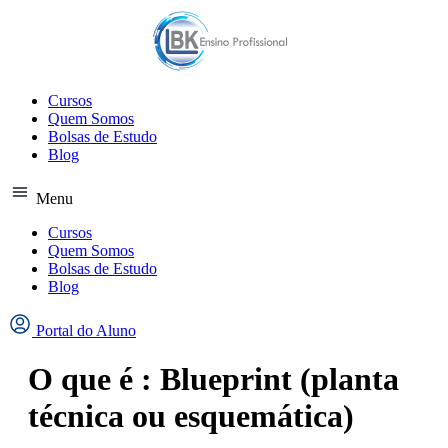
Ir
para
o
conteúdo
Cursos
Quem Somos
Bolsas de Estudo
Blog
Menu
Cursos
Quem Somos
Bolsas de Estudo
Blog
Portal do Aluno
O que é : Blueprint (planta
técnica ou esquemática)