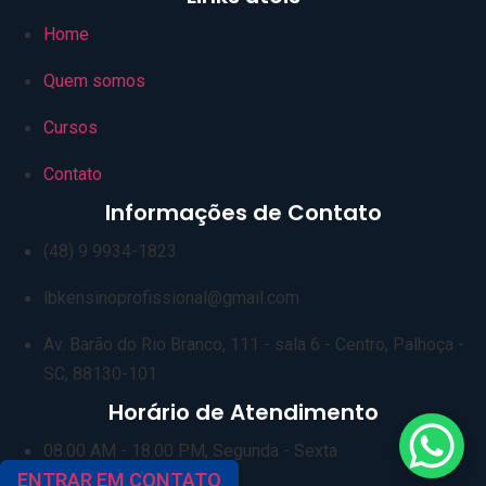
Home
Quem somos
Cursos
Contato
Informações de Contato
(48) 9 9934-1823
lbkensinoprofissional@gmail.com
Av. Barão do Rio Branco, 111 - sala 6 - Centro, Palhoça -
SC, 88130-101
Horário de Atendimento
08.00 AM - 18.00 PM, Segunda - Sexta
ENTRAR EM CONTATO