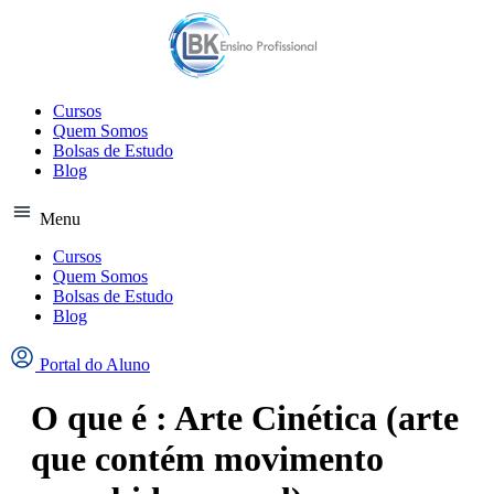
Ir
para
o
conteúdo
Cursos
Quem Somos
Bolsas de Estudo
Blog
Menu
Cursos
Quem Somos
Bolsas de Estudo
Blog
Portal do Aluno
O que é : Arte Cinética (arte
que contém movimento