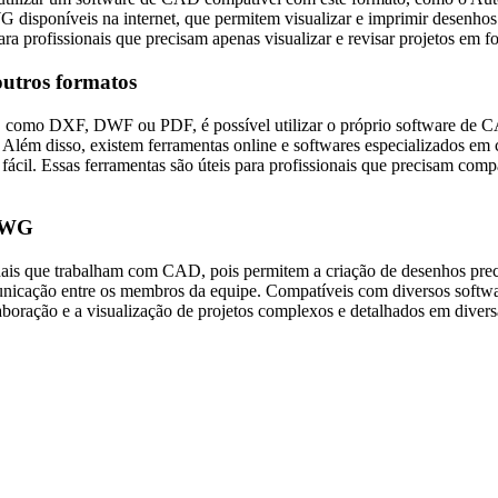
WG disponíveis na internet, que permitem visualizar e imprimir desenh
para profissionais que precisam apenas visualizar e revisar projetos e
utros formatos
 como DXF, DWF ou PDF, é possível utilizar o próprio software de C
. Além disso, existem ferramentas online e softwares especializados 
cil. Essas ferramentas são úteis para profissionais que precisam compa
 DWG
s que trabalham com CAD, pois permitem a criação de desenhos preciso
omunicação entre os membros da equipe. Compatíveis com diversos soft
oração e a visualização de projetos complexos e detalhados em diversa