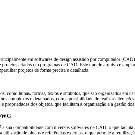
rincipalmente em softwares de design assistido por computador (C
 projetos criados em programas de CAD. Este tipo de arquivo é amplame
mpartilhar projetos de forma precisa e detalhada.
s, como linhas, formas, textos e símbolos, que são organizados em ca
nhos complexos e detalhados, com a possibilidade de realizar alteraçõe
 propriedades dos objetos, que facilitam a organização e a gestão dos 
o DWG
 a sua compatibilidade com diversos softwares de CAD, o que facilita a
tilização de blocos e referências externas, o que permite a reutilizaçã