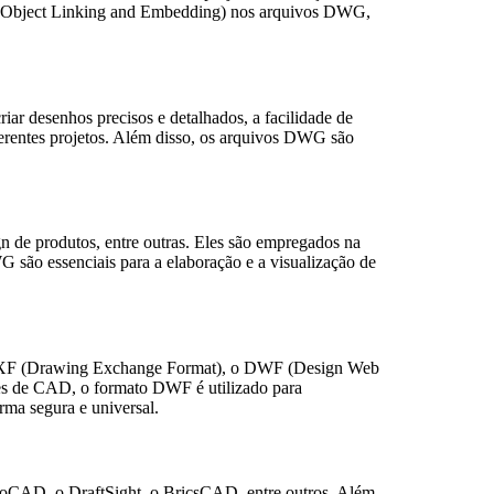
 OLE (Object Linking and Embedding) nos arquivos DWG,
ar desenhos precisos e detalhados, a facilidade de
iferentes projetos. Além disso, os arquivos DWG são
gn de produtos, entre outras. Eles são empregados na
G são essenciais para a elaboração e a visualização de
 DXF (Drawing Exchange Format), o DWF (Design Web
res de CAD, o formato DWF é utilizado para
rma segura e universal.
toCAD, o DraftSight, o BricsCAD, entre outros. Além