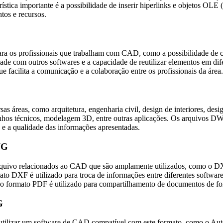
erística importante é a possibilidade de inserir hiperlinks e objetos
tos e recursos.
 os profissionais que trabalham com CAD, como a possibilidade de cri
ilidade com outros softwares e a capacidade de reutilizar elementos em d
 facilita a comunicação e a colaboração entre os profissionais da área.
áreas, como arquitetura, engenharia civil, design de interiores, desi
senhos técnicos, modelagem 3D, entre outras aplicações. Os arquivos DW
 e a qualidade das informações apresentadas.
WG
rquivo relacionados ao CAD que são amplamente utilizados, como o
o DXF é utilizado para troca de informações entre diferentes softwa
 e o formato PDF é utilizado para compartilhamento de documentos de fo
G
o utilizar um software de CAD compatível com este formato, como o Au