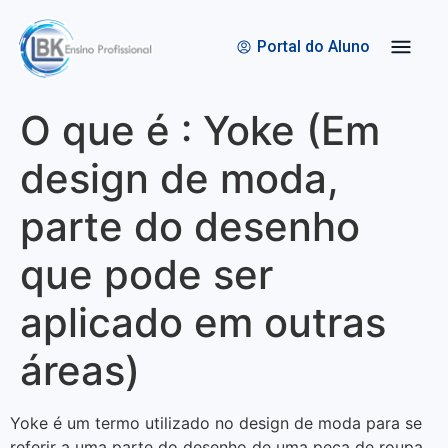
Quem Somos
Bolsas de Estudo
Portal do Aluno
O que é : Yoke (Em
design de moda,
parte do desenho
que pode ser
aplicado em outras
áreas)
Yoke é um termo utilizado no design de moda para se
referir a uma parte do desenho de uma peça de roupa