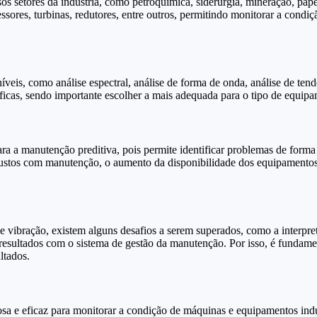
s setores da indústria, como petroquímica, siderurgia, mineração, papel
res, turbinas, redutores, entre outros, permitindo monitorar a condiçã
íveis, como análise espectral, análise de forma de onda, análise de tend
cíficas, sendo importante escolher a mais adequada para o tipo de equip
ra a manutenção preditiva, pois permite identificar problemas de forma
e custos com manutenção, o aumento da disponibilidade dos equipamentos
de vibração, existem alguns desafios a serem superados, como a interpre
esultados com o sistema de gestão da manutenção. Por isso, é fundament
ltados.
sa e eficaz para monitorar a condição de máquinas e equipamentos indus