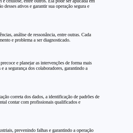
 e celulose, entre outros. Ela pode ser aplicada em
o desses ativos e garantir sua operação segura e
ências, análise de ressonância, entre outras. Cada
amento e problema a ser diagnosticado.
 precoce e planejar as intervenções de forma mais
 e a segurança dos colaboradores, garantindo a
tação correta dos dados, a identificação de padrões de
al contar com profissionais qualificados e
triais, prevenindo falhas e garantindo a operação