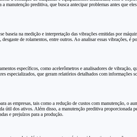
a a manutenção preditiva, que busca antecipar problemas antes que eles
se baseia na medição e interpretação das vibrações emitidas por máqui
desgaste de rolamentos, entre outros. Ao analisar essas vibrações, é poss
uipamentos específicos, como acelerômetros e analisadores de vibração, 
ares especializados, que geram relatórios detalhados com informações 
 para as empresas, tais como a redução de custos com manutenção, o au
da útil dos ativos. Além disso, a manutenção preditiva proporcionada pe
adas e prejuízos para a produção.