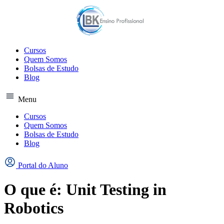
Ir
para
o
conteúdo
Cursos
Quem Somos
Bolsas de Estudo
Blog
Menu
Cursos
Quem Somos
Bolsas de Estudo
Blog
Portal do Aluno
O que é: Unit Testing in
Robotics