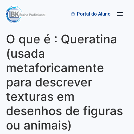
Quem Somos
Bolsas de Estudo
Portal do Aluno
O que é : Queratina
(usada
metaforicamente
para descrever
texturas em
desenhos de figuras
ou animais)