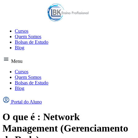
Ir
para
o
conteúdo
Cursos
Quem Somos
Bolsas de Estudo
Blog
Menu
Cursos
Quem Somos
Bolsas de Estudo
Blog
Portal do Aluno
O que é : Network
Management (Gerenciamento