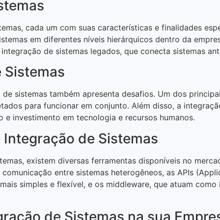
istemas
temas, cada um com suas características e finalidades espe
sistemas em diferentes níveis hierárquicos dentro da empres
 integração de sistemas legados, que conecta sistemas an
e Sistemas
o de sistemas também apresenta desafios. Um dos principai
etados para funcionar em conjunto. Além disso, a integraç
 e investimento em tecnologia e recursos humanos.
e Integração de Sistemas
istemas, existem diversas ferramentas disponíveis no mercad
 a comunicação entre sistemas heterogêneos, as APIs (Appl
mais simples e flexível, e os middleware, que atuam como
gração de Sistemas na sua Empre